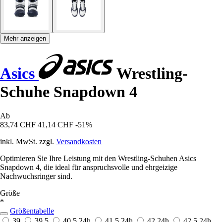
Mehr anzeigen
Asics
Wrestling-
Schuhe Snapdown 4
Ab
83,74 CHF
41,14 CHF
-51%
inkl. MwSt. zzgl.
Versandkosten
Optimieren Sie Ihre Leistung mit den Wrestling-Schuhen Asics
Snapdown 4, die ideal für anspruchsvolle und ehrgeizige
Nachwuchsringer sind.
Größe
*
Größentabelle
39
39,5
40,5
24h
41,5
24h
42
24h
42,5
24h