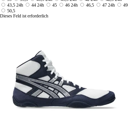
43,5
24h
44
24h
45
46
24h
46,5
47
24h
49
50,5
Dieses Feld ist erforderlich