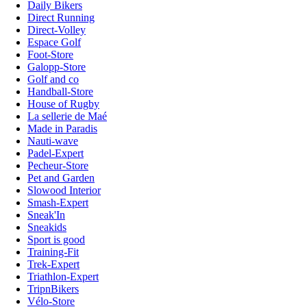
Daily Bikers
Direct Running
Direct-Volley
Espace Golf
Foot-Store
Galopp-Store
Golf and co
Handball-Store
House of Rugby
La sellerie de Maé
Made in Paradis
Nauti-wave
Padel-Expert
Pecheur-Store
Pet and Garden
Slowood Interior
Smash-Expert
Sneak'In
Sneakids
Sport is good
Training-Fit
Trek-Expert
Triathlon-Expert
TripnBikers
Vélo-Store