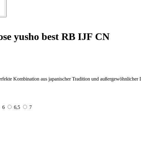
e yusho best RB IJF CN
ekte Kombination aus japanischer Tradition und außergewöhnlicher L
6
6,5
7