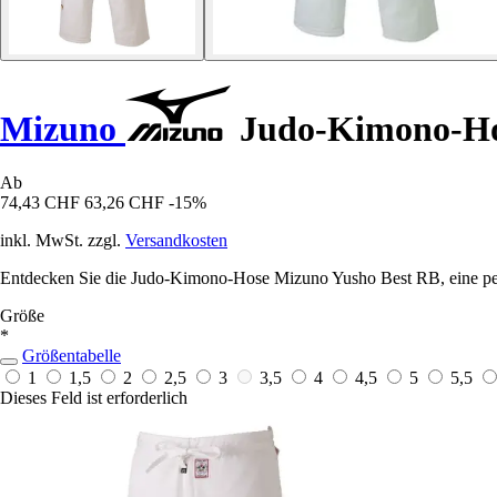
Mizuno
Judo-Kimono-Hos
Ab
74,43 CHF
63,26 CHF
-15%
inkl. MwSt. zzgl.
Versandkosten
Entdecken Sie die Judo-Kimono-Hose Mizuno Yusho Best RB, eine perf
Größe
*
Größentabelle
1
1,5
2
2,5
3
3,5
4
4,5
5
5,5
Dieses Feld ist erforderlich