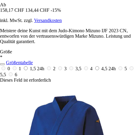
Ab
158,17 CHF
134,44 CHF
-15%
inkl. MwSt. zzgl.
Versandkosten
Meistere deine Kunst mit dem Judo-Kimono Mizuno IJF 2023 CN,
entworfen von der vertrauenswürdigen Marke Mizuno. Leistung und
Qualität garantiert.
Größe
*
Größentabelle
0
1
1,5
24h
2
3
3,5
4
4,5
24h
5
5,5
6
Dieses Feld ist erforderlich