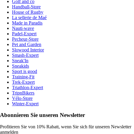
Golf and co
Handball-Store
House of Rugby
La sellerie de Maé
Made in Paradis
Nauti-wave
Padel-Expert
Pecheur-Store
Pet and Garden
Slowood Interior
Smash-Expert
Sneak'In
Sneakids
Sport is good
Training-Fit
Trek-Expert
Triathlon-Expert
TripnBikers
Vélo-Store
Winter-Expert
Abonnieren Sie unseren Newsletter
Profitieren Sie von 10% Rabatt, wenn Sie sich für unseren Newsletter
anmelden