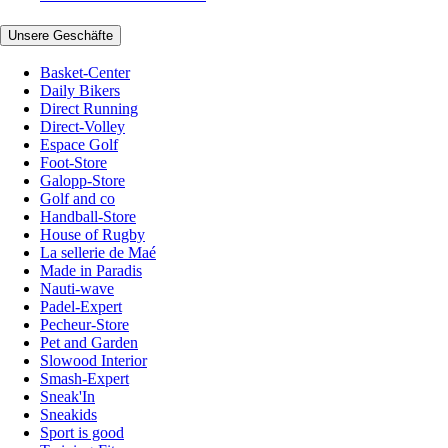
Unsere Geschäfte
Basket-Center
Daily Bikers
Direct Running
Direct-Volley
Espace Golf
Foot-Store
Galopp-Store
Golf and co
Handball-Store
House of Rugby
La sellerie de Maé
Made in Paradis
Nauti-wave
Padel-Expert
Pecheur-Store
Pet and Garden
Slowood Interior
Smash-Expert
Sneak'In
Sneakids
Sport is good