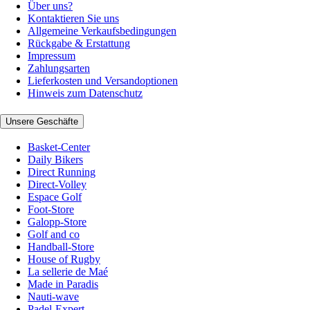
Über uns?
Kontaktieren Sie uns
Allgemeine Verkaufsbedingungen
Rückgabe & Erstattung
Impressum
Zahlungsarten
Lieferkosten und Versandoptionen
Hinweis zum Datenschutz
Unsere Geschäfte
Basket-Center
Daily Bikers
Direct Running
Direct-Volley
Espace Golf
Foot-Store
Galopp-Store
Golf and co
Handball-Store
House of Rugby
La sellerie de Maé
Made in Paradis
Nauti-wave
Padel-Expert