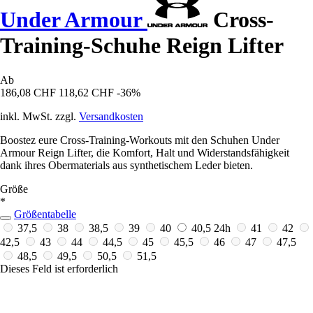
Under Armour
Cross-
Training-Schuhe Reign Lifter
Ab
186,08 CHF
118,62 CHF
-36%
inkl. MwSt. zzgl.
Versandkosten
Boostez eure Cross-Training-Workouts mit den Schuhen Under
Armour Reign Lifter, die Komfort, Halt und Widerstandsfähigkeit
dank ihres Obermaterials aus synthetischem Leder bieten.
Größe
*
Größentabelle
37,5
38
38,5
39
40
40,5
24h
41
42
42,5
43
44
44,5
45
45,5
46
47
47,5
48,5
49,5
50,5
51,5
Dieses Feld ist erforderlich