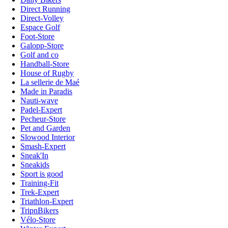
Direct Running
Direct-Volley
Espace Golf
Foot-Store
Galopp-Store
Golf and co
Handball-Store
House of Rugby
La sellerie de Maé
Made in Paradis
Nauti-wave
Padel-Expert
Pecheur-Store
Pet and Garden
Slowood Interior
Smash-Expert
Sneak'In
Sneakids
Sport is good
Training-Fit
Trek-Expert
Triathlon-Expert
TripnBikers
Vélo-Store