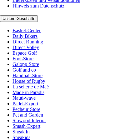
Lieferkosten und Versandoptionen
Hinweis zum Datenschutz
Unsere Geschäfte
Basket-Center
Daily Bikers
Direct Running
Direct-Volley
Espace Golf
Foot-Store
Galopp-Store
Golf and co
Handball-Store
House of Rugby
La sellerie de Maé
Made in Paradis
Nauti-wave
Padel-Expert
Pecheur-Store
Pet and Garden
Slowood Interior
Smash-Expert
Sneak'In
Sneakids