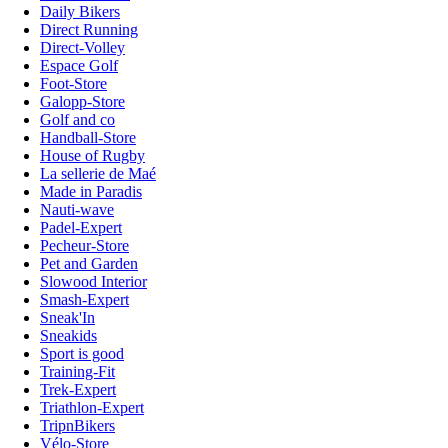
Daily Bikers
Direct Running
Direct-Volley
Espace Golf
Foot-Store
Galopp-Store
Golf and co
Handball-Store
House of Rugby
La sellerie de Maé
Made in Paradis
Nauti-wave
Padel-Expert
Pecheur-Store
Pet and Garden
Slowood Interior
Smash-Expert
Sneak'In
Sneakids
Sport is good
Training-Fit
Trek-Expert
Triathlon-Expert
TripnBikers
Vélo-Store