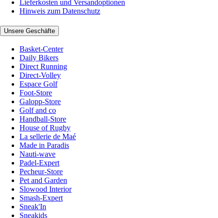
Lieferkosten und Versandoptionen
Hinweis zum Datenschutz
Unsere Geschäfte
Basket-Center
Daily Bikers
Direct Running
Direct-Volley
Espace Golf
Foot-Store
Galopp-Store
Golf and co
Handball-Store
House of Rugby
La sellerie de Maé
Made in Paradis
Nauti-wave
Padel-Expert
Pecheur-Store
Pet and Garden
Slowood Interior
Smash-Expert
Sneak'In
Sneakids