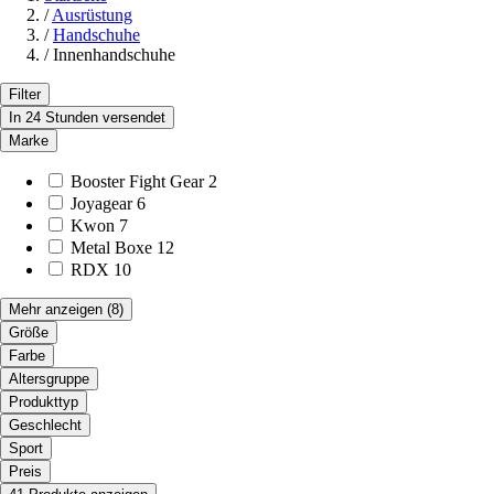
/
Ausrüstung
/
Handschuhe
/
Innenhandschuhe
Filter
In 24 Stunden versendet
Marke
Booster Fight Gear
2
Joyagear
6
Kwon
7
Metal Boxe
12
RDX
10
Mehr anzeigen
(8)
Größe
Farbe
Altersgruppe
Produkttyp
Geschlecht
Sport
Preis