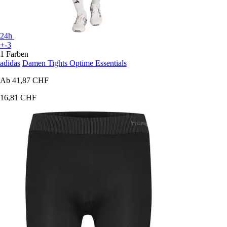
24h
+-3
1 Farben
adidas
Damen Tights Optime Essentials
Ab
41,87 CHF
16,81 CHF