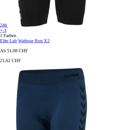
24h
+-3
1 Farben
Elite Lab
Wathose Run X2
Ab
51,08 CHF
21,62 CHF