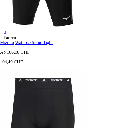
+-3
1 Farben
Mizuno
Wathose Sonic Tight
Ab
186,08 CHF
104,49 CHF