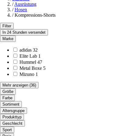
/
Ausrüstung
/
Hosen
/
Kompressions-Shorts
Filter
In 24 Stunden versendet
Marke
adidas
32
Elite Lab
1
Hummel
47
Metal Boxe
5
Mizuno
1
Mehr anzeigen
(36)
Größe
Farbe
Sortiment
Altersgruppe
Produkttyp
Geschlecht
Sport