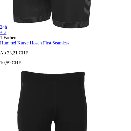
24h
+-3
1 Farben
Hummel
Kurze Hosen First Seamless
Ab
23,21 CHF
10,59 CHF