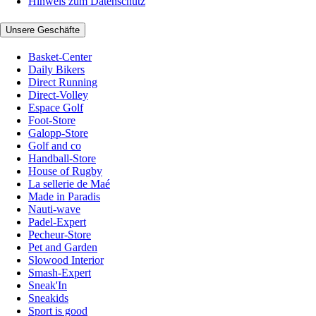
Hinweis zum Datenschutz
Unsere Geschäfte
Basket-Center
Daily Bikers
Direct Running
Direct-Volley
Espace Golf
Foot-Store
Galopp-Store
Golf and co
Handball-Store
House of Rugby
La sellerie de Maé
Made in Paradis
Nauti-wave
Padel-Expert
Pecheur-Store
Pet and Garden
Slowood Interior
Smash-Expert
Sneak'In
Sneakids
Sport is good