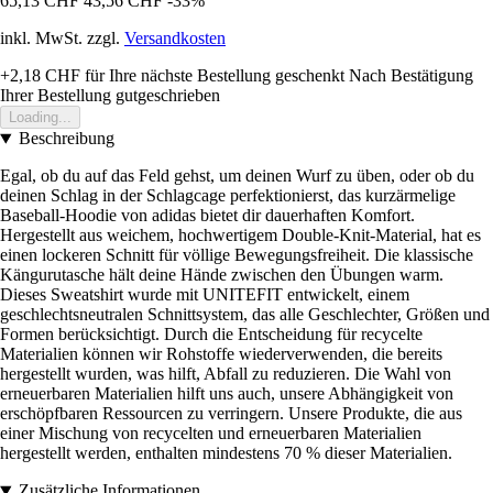
65,13 CHF
43,56 CHF
-33%
inkl. MwSt. zzgl.
Versandkosten
+2,18 CHF
für Ihre nächste Bestellung geschenkt
Nach Bestätigung
Ihrer Bestellung gutgeschrieben
Loading...
Beschreibung
Egal, ob du auf das Feld gehst, um deinen Wurf zu üben, oder ob du
deinen Schlag in der Schlagcage perfektionierst, das kurzärmelige
Baseball-Hoodie von adidas bietet dir dauerhaften Komfort.
Hergestellt aus weichem, hochwertigem Double-Knit-Material, hat es
einen lockeren Schnitt für völlige Bewegungsfreiheit. Die klassische
Kängurutasche hält deine Hände zwischen den Übungen warm.
Dieses Sweatshirt wurde mit UNITEFIT entwickelt, einem
geschlechtsneutralen Schnittsystem, das alle Geschlechter, Größen und
Formen berücksichtigt. Durch die Entscheidung für recycelte
Materialien können wir Rohstoffe wiederverwenden, die bereits
hergestellt wurden, was hilft, Abfall zu reduzieren. Die Wahl von
erneuerbaren Materialien hilft uns auch, unsere Abhängigkeit von
erschöpfbaren Ressourcen zu verringern. Unsere Produkte, die aus
einer Mischung von recycelten und erneuerbaren Materialien
hergestellt werden, enthalten mindestens 70 % dieser Materialien.
Zusätzliche Informationen