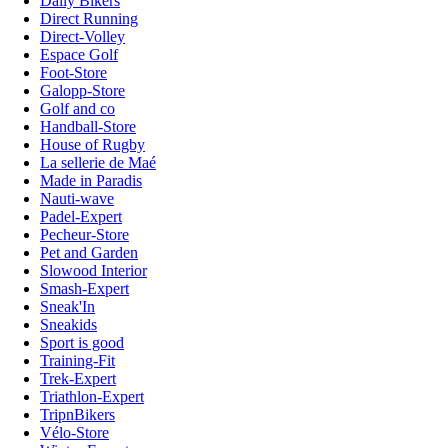
Daily Bikers
Direct Running
Direct-Volley
Espace Golf
Foot-Store
Galopp-Store
Golf and co
Handball-Store
House of Rugby
La sellerie de Maé
Made in Paradis
Nauti-wave
Padel-Expert
Pecheur-Store
Pet and Garden
Slowood Interior
Smash-Expert
Sneak'In
Sneakids
Sport is good
Training-Fit
Trek-Expert
Triathlon-Expert
TripnBikers
Vélo-Store