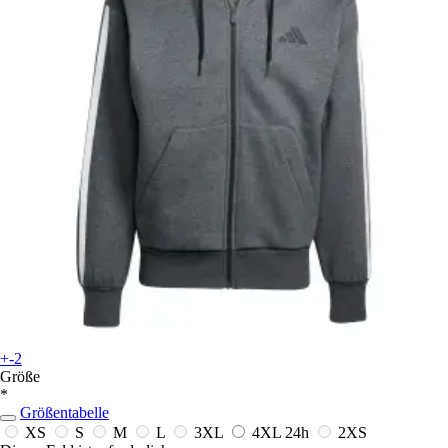
+-2
Größe
*
Größentabelle
XS
S
M
L
3XL
4XL
24h
2XS