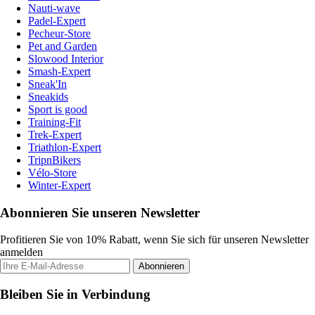
Nauti-wave
Padel-Expert
Pecheur-Store
Pet and Garden
Slowood Interior
Smash-Expert
Sneak'In
Sneakids
Sport is good
Training-Fit
Trek-Expert
Triathlon-Expert
TripnBikers
Vélo-Store
Winter-Expert
Abonnieren Sie unseren Newsletter
Profitieren Sie von 10% Rabatt, wenn Sie sich für unseren Newsletter
anmelden
Abonnieren
Bleiben Sie in Verbindung