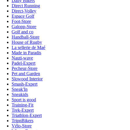
Daily Bikers
Direct Running
Direct-Volley
Espace Golf
Foot-Store
Galopp-Store
Golf and co
Handball-Store
House of Rugby
La sellerie de Maé
Made in Paradis
Nauti-wave
Padel-Expert
Pecheur-Store
Pet and Garden
Slowood Interior
Smash-Expert
Sneak'In
Sneakids
Sport is good
Training-Fit
Trek-Expert
Triathlon-Expert
TripnBikers
Vélo-Store