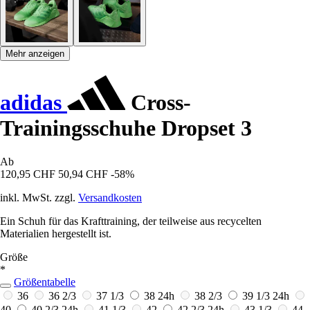
Mehr anzeigen
adidas
Cross-
Trainingsschuhe Dropset 3
Ab
120,95 CHF
50,94 CHF
-58%
inkl. MwSt. zzgl.
Versandkosten
Ein Schuh für das Krafttraining, der teilweise aus recycelten
Materialien hergestellt ist.
Größe
*
Größentabelle
36
36 2/3
37 1/3
38
24h
38 2/3
39 1/3
24h
40
40 2/3
24h
41 1/3
42
42 2/3
24h
43 1/3
44