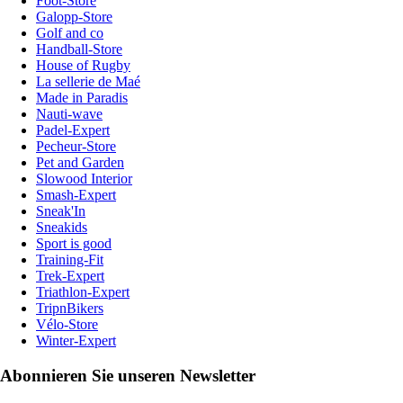
Foot-Store
Galopp-Store
Golf and co
Handball-Store
House of Rugby
La sellerie de Maé
Made in Paradis
Nauti-wave
Padel-Expert
Pecheur-Store
Pet and Garden
Slowood Interior
Smash-Expert
Sneak'In
Sneakids
Sport is good
Training-Fit
Trek-Expert
Triathlon-Expert
TripnBikers
Vélo-Store
Winter-Expert
Abonnieren Sie unseren Newsletter