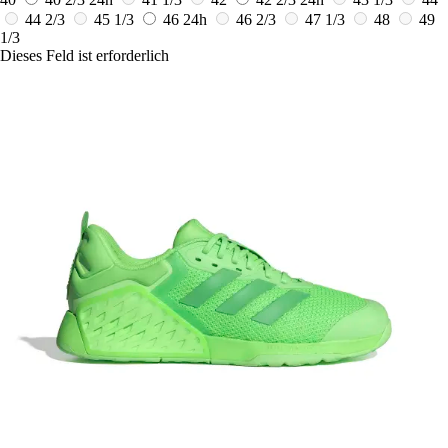
44 2/3
45 1/3
46
24h
46 2/3
47 1/3
48
49
1/3
Dieses Feld ist erforderlich