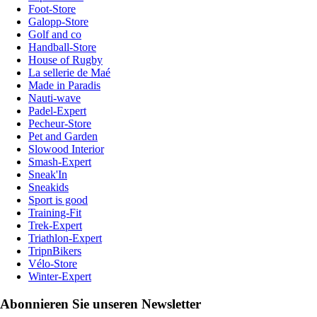
Foot-Store
Galopp-Store
Golf and co
Handball-Store
House of Rugby
La sellerie de Maé
Made in Paradis
Nauti-wave
Padel-Expert
Pecheur-Store
Pet and Garden
Slowood Interior
Smash-Expert
Sneak'In
Sneakids
Sport is good
Training-Fit
Trek-Expert
Triathlon-Expert
TripnBikers
Vélo-Store
Winter-Expert
Abonnieren Sie unseren Newsletter