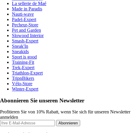
La sellerie de Maé
Made in Paradis
Nauti-wave
Padel-Expert
Pecheur-Store
Pet and Garden
Slowood Interior
Smash-Expert
Sneak'In
Sneakids
Sport is good
Training-Fit
Trek-Expert
Triathlon-Expert
TripnBikers
Vélo-Store
Winter-Expert
Abonnieren Sie unseren Newsletter
Profitieren Sie von 10% Rabatt, wenn Sie sich für unseren Newsletter
anmelden
Abonnieren