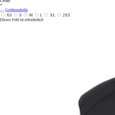
Größe
*
Größentabelle
XS
S
M
L
XL
2XS
Dieses Feld ist erforderlich