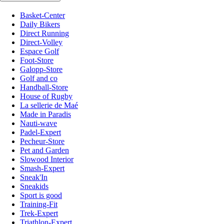
Basket-Center
Daily Bikers
Direct Running
Direct-Volley
Espace Golf
Foot-Store
Galopp-Store
Golf and co
Handball-Store
House of Rugby
La sellerie de Maé
Made in Paradis
Nauti-wave
Padel-Expert
Pecheur-Store
Pet and Garden
Slowood Interior
Smash-Expert
Sneak'In
Sneakids
Sport is good
Training-Fit
Trek-Expert
Triathlon-Expert