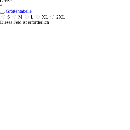
Größe
*
Größentabelle
S
M
L
XL
2XL
Dieses Feld ist erforderlich