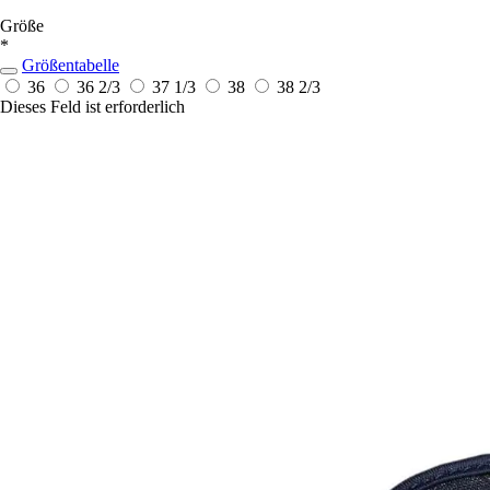
Größe
*
Größentabelle
36
36 2/3
37 1/3
38
38 2/3
Dieses Feld ist erforderlich