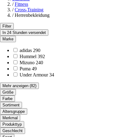
/
Fitness
/
Cross-Training
/
Herrenbekleidung
Filter
In 24 Stunden versendet
Marke
adidas
290
Hummel
392
Mizuno
240
Puma
49
Under Armour
34
Mehr anzeigen
(82)
Größe
Farbe
Sortiment
Altersgruppe
Merkmal
Produkttyp
Geschlecht