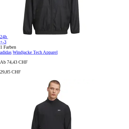
24h
+-3
1 Farben
adidas
Windjacke Tech Apparel
Ab
74,43 CHF
29,85 CHF