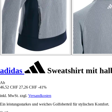
adidas
Sweatshirt mit ha
Ab
46,52 CHF
27,26 CHF
-41%
inkl. MwSt. zzgl.
Versandkosten
Ein leistungsstarkes und weiches Golfoberteil für stylischen Komfort.