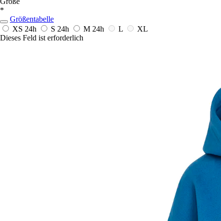
Größe
*
Größentabelle
XS
24h
S
24h
M
24h
L
XL
Dieses Feld ist erforderlich