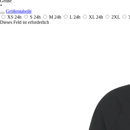
Größe
*
Größentabelle
XS
24h
S
24h
M
24h
L
24h
XL
24h
2XL
Dieses Feld ist erforderlich