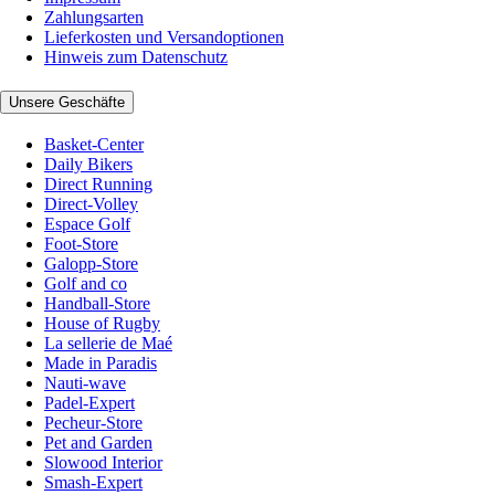
Zahlungsarten
Lieferkosten und Versandoptionen
Hinweis zum Datenschutz
Unsere Geschäfte
Basket-Center
Daily Bikers
Direct Running
Direct-Volley
Espace Golf
Foot-Store
Galopp-Store
Golf and co
Handball-Store
House of Rugby
La sellerie de Maé
Made in Paradis
Nauti-wave
Padel-Expert
Pecheur-Store
Pet and Garden
Slowood Interior
Smash-Expert