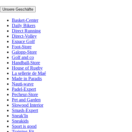
Unsere Geschäfte
Basket-Center
Daily Bikers
Direct Running
Direct-Volley
Espace Golf
Foot-Store
Galopp-Store
Golf and co
Handball-Store
House of Rugby
La sellerie de Maé
Made in Paradis
Nauti-wave
Padel-Expert
Pecheur-Store
Pet and Garden
Slowood Interior
Smash-Expert
Sneak'In
Sneakids
Sport is good
Training-Fit