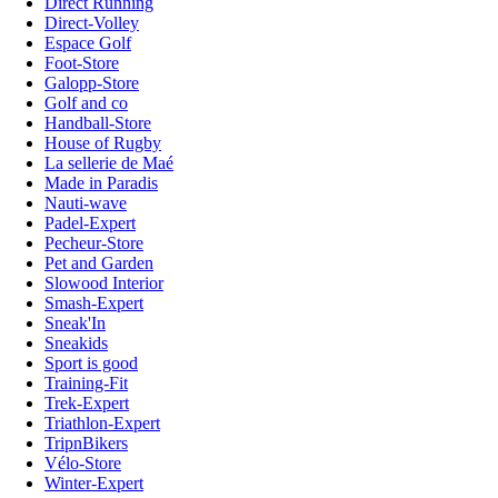
Direct Running
Direct-Volley
Espace Golf
Foot-Store
Galopp-Store
Golf and co
Handball-Store
House of Rugby
La sellerie de Maé
Made in Paradis
Nauti-wave
Padel-Expert
Pecheur-Store
Pet and Garden
Slowood Interior
Smash-Expert
Sneak'In
Sneakids
Sport is good
Training-Fit
Trek-Expert
Triathlon-Expert
TripnBikers
Vélo-Store
Winter-Expert