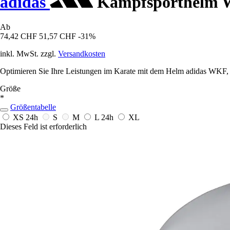
adidas
Kampfsporthelm
Ab
74,42 CHF
51,57 CHF
-31%
inkl. MwSt. zzgl.
Versandkosten
Optimieren Sie Ihre Leistungen im Karate mit dem Helm adidas WKF, d
Größe
*
Größentabelle
XS
24h
S
M
L
24h
XL
Dieses Feld ist erforderlich