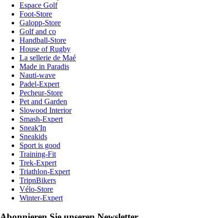
Espace Golf
Foot-Store
Galopp-Store
Golf and co
Handball-Store
House of Rugby
La sellerie de Maé
Made in Paradis
Nauti-wave
Padel-Expert
Pecheur-Store
Pet and Garden
Slowood Interior
Smash-Expert
Sneak'In
Sneakids
Sport is good
Training-Fit
Trek-Expert
Triathlon-Expert
TripnBikers
Vélo-Store
Winter-Expert
Abonnieren Sie unseren Newsletter