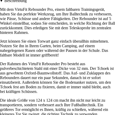
Beschreibung
Mit dem VirtuFit Rebounder Pro, einem faltbaren Trainingsgerät,
haben Sie das perfekte Werkzeug, um Ihre Balltechnik zu verbessern,
wie Pässe, Schüsse und andere Fähigkeiten. Der Rebounder ist auf 5
Winkel einstellbar, sodass Sie entscheiden, in welche Richtung der Ball
zurückkommt. Dies erledigen Sie mit dem Teleskoprohr im zentralen
hinteren Rahmen.
Jetzt können Sie einen Torwart ganz einfach überallhin mitnehmen.
Nutzen Sie ihn in Ihrem Garten, beim Camping, auf einem
nahegelegenen Rasen oder während der Pausen in der Schule. Das
faltbare Modell ist immer griffbereit!
Der Rahmen des VirtuFit Rebounder Pro besteht aus
pulverbeschichtetem Stahl mit einer Dicke von 32 mm. Der Tchoek ist
aus gewebtem Oxford-Baumwollstoff. Das Auf- und Zuklappen des
Rebounders dauert nur ein paar Sekunden, danach ist er sofort
einsatzbereit. Außerdem können Sie die Bodenanker nutzen, um den
Tchoek fest am Boden zu fixieren, damit er immer stabil bleibt, auch
bei kräftigen Schüssen.
Die ideale Größe von 124 x 124 cm macht ihn nicht nur leicht zu
transportieren, sondern verbessert auch Ihre Fußballtechnik. Ein
größeres Tor ermöglicht es Ihnen, kräftig zu schießen, während ein
kleineres Tor Sie zwingt, die richtige Technik zu verwenden.