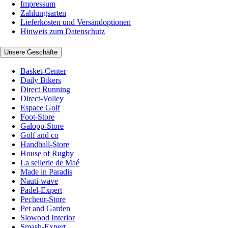
Impressum
Zahlungsarten
Lieferkosten und Versandoptionen
Hinweis zum Datenschutz
Unsere Geschäfte
Basket-Center
Daily Bikers
Direct Running
Direct-Volley
Espace Golf
Foot-Store
Galopp-Store
Golf and co
Handball-Store
House of Rugby
La sellerie de Maé
Made in Paradis
Nauti-wave
Padel-Expert
Pecheur-Store
Pet and Garden
Slowood Interior
Smash-Expert