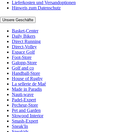
Lieferkosten und Versandoptionen
Hinweis zum Datenschutz
Unsere Geschäfte
Basket-Center
Daily Bikers
Direct Running
Direct-Volley
Espace Golf
Foot-Store
Galopp-Store
Golf and co
Handball-Store
House of Rugby
La sellerie de Maé
Made in Paradis
Nauti-wave
Padel-Expert
Pecheur-Store
Pet and Garden
Slowood Interior
Smash-Expert
Sneak'In
Sneakids