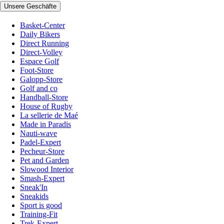
Unsere Geschäfte
Basket-Center
Daily Bikers
Direct Running
Direct-Volley
Espace Golf
Foot-Store
Galopp-Store
Golf and co
Handball-Store
House of Rugby
La sellerie de Maé
Made in Paradis
Nauti-wave
Padel-Expert
Pecheur-Store
Pet and Garden
Slowood Interior
Smash-Expert
Sneak'In
Sneakids
Sport is good
Training-Fit
Trek-Expert