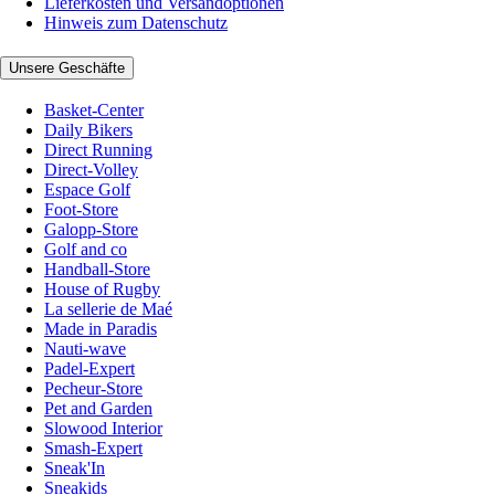
Lieferkosten und Versandoptionen
Hinweis zum Datenschutz
Unsere Geschäfte
Basket-Center
Daily Bikers
Direct Running
Direct-Volley
Espace Golf
Foot-Store
Galopp-Store
Golf and co
Handball-Store
House of Rugby
La sellerie de Maé
Made in Paradis
Nauti-wave
Padel-Expert
Pecheur-Store
Pet and Garden
Slowood Interior
Smash-Expert
Sneak'In
Sneakids