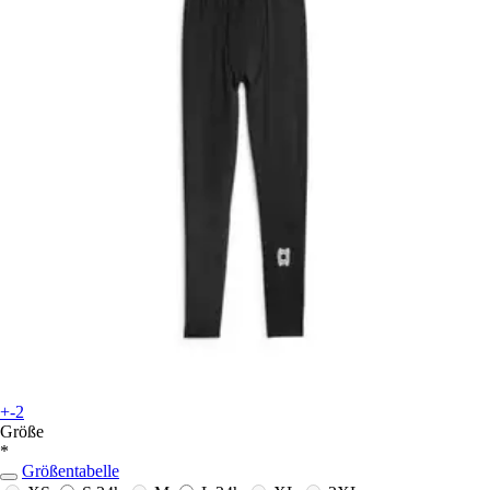
+-2
Größe
*
Größentabelle