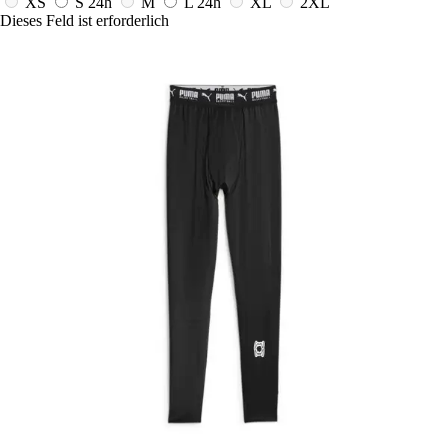
XS
S
24h
M
L
24h
XL
2XL
Dieses Feld ist erforderlich