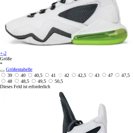
+-2
Größe
*
Größentabelle
39
40
40,5
41
42
42,5
43
47
47,5
48
48,5
49,5
50,5
Dieses Feld ist erforderlich