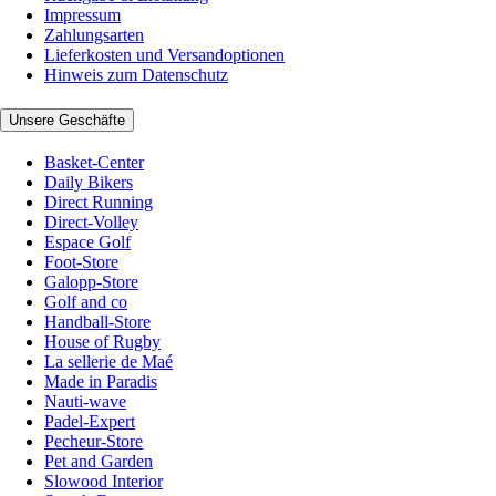
Impressum
Zahlungsarten
Lieferkosten und Versandoptionen
Hinweis zum Datenschutz
Unsere Geschäfte
Basket-Center
Daily Bikers
Direct Running
Direct-Volley
Espace Golf
Foot-Store
Galopp-Store
Golf and co
Handball-Store
House of Rugby
La sellerie de Maé
Made in Paradis
Nauti-wave
Padel-Expert
Pecheur-Store
Pet and Garden
Slowood Interior