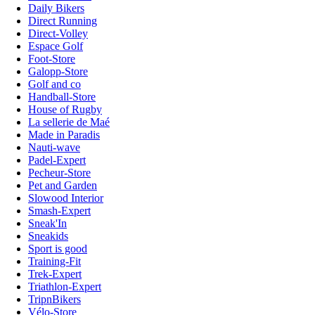
Daily Bikers
Direct Running
Direct-Volley
Espace Golf
Foot-Store
Galopp-Store
Golf and co
Handball-Store
House of Rugby
La sellerie de Maé
Made in Paradis
Nauti-wave
Padel-Expert
Pecheur-Store
Pet and Garden
Slowood Interior
Smash-Expert
Sneak'In
Sneakids
Sport is good
Training-Fit
Trek-Expert
Triathlon-Expert
TripnBikers
Vélo-Store