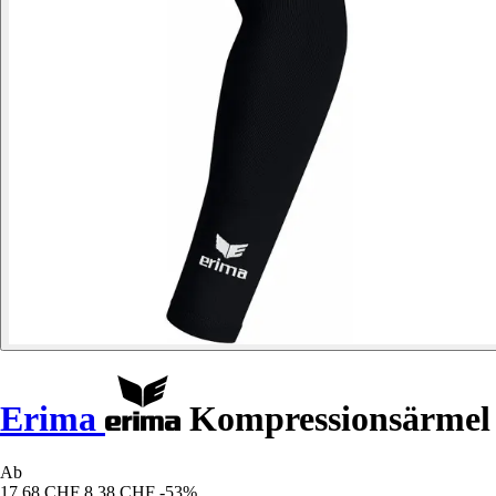
Erima
Kompressionsärmel
Ab
17,68 CHF
8,38 CHF
-53%