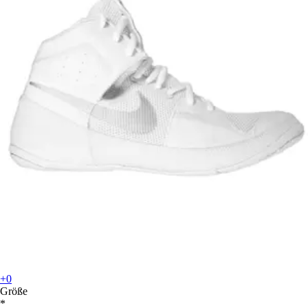
+0
Größe
*