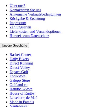
Über uns?
Kontaktieren Sie uns
Allgemeine Verkaufsbedingungen
Rückgabe & Erstattung
Impressum
Zahlungsarten
Lieferkosten und Versandoptionen
Hinweis zum Datenschutz
Unsere Geschäfte
Basket-Center
Daily Bikers
Direct Running
Direct-Volley
Espace Golf
Foot-Store
Galopp-Store
Golf and co
Handball-Store
House of Rugby
La sellerie de Maé
Made in Paradis
Nauti-wave