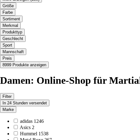
Größe
Farbe
Sortiment
Merkmal
Produkttyp
Geschlecht
Sport
Mannschaft
Preis
8999 Produkte anzeigen
Damen: Online-Shop für Martia
Filter
In 24 Stunden versendet
Marke
adidas
1246
Asics
2
Hummel
1538
Metal Boxe
267