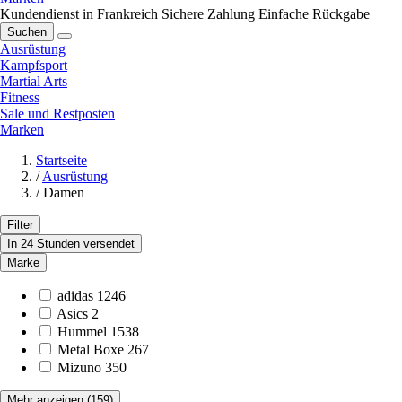
Kundendienst in Frankreich
Sichere Zahlung
Einfache Rückgabe
Suchen
Ausrüstung
Kampfsport
Martial Arts
Fitness
Sale und Restposten
Marken
Startseite
/
Ausrüstung
/
Damen
Filter
In 24 Stunden versendet
Marke
adidas
1246
Asics
2
Hummel
1538
Metal Boxe
267
Mizuno
350
Mehr anzeigen
(159)