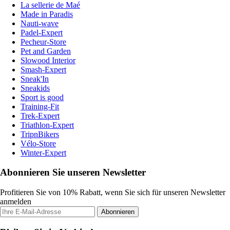
La sellerie de Maé
Made in Paradis
Nauti-wave
Padel-Expert
Pecheur-Store
Pet and Garden
Slowood Interior
Smash-Expert
Sneak'In
Sneakids
Sport is good
Training-Fit
Trek-Expert
Triathlon-Expert
TripnBikers
Vélo-Store
Winter-Expert
Abonnieren Sie unseren Newsletter
Profitieren Sie von 10% Rabatt, wenn Sie sich für unseren Newsletter
anmelden
Abonnieren