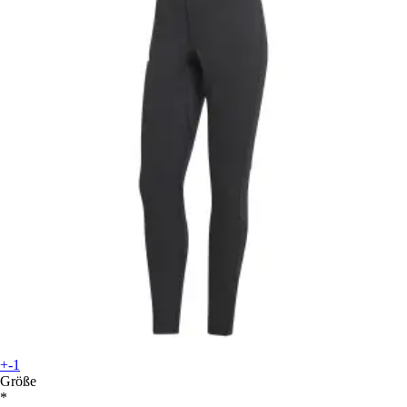
+-1
Größe
*