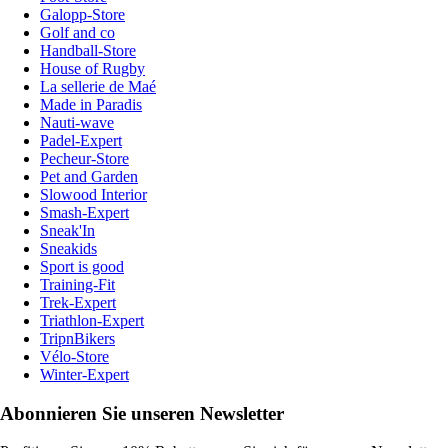
Galopp-Store
Golf and co
Handball-Store
House of Rugby
La sellerie de Maé
Made in Paradis
Nauti-wave
Padel-Expert
Pecheur-Store
Pet and Garden
Slowood Interior
Smash-Expert
Sneak'In
Sneakids
Sport is good
Training-Fit
Trek-Expert
Triathlon-Expert
TripnBikers
Vélo-Store
Winter-Expert
Abonnieren Sie unseren Newsletter