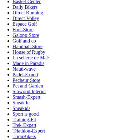
Basket-Center
Daily Bikers
Direct Running
Direct-Volley
Espace Golf
Foot-Store
Galopp-Store
Golf and co
Handball-Store
House of Rugby
La sellerie de Maé
Made in Paradis
Nauti-wave
Padel-Expert
Pecheur-Store
Pet and Garden
Slowood Interior
Smash-Expert
Sneak'In
Sneakids
Sport is good
Training-Fit
Trek-Expert
Triathlon-Expert
TripnBikers