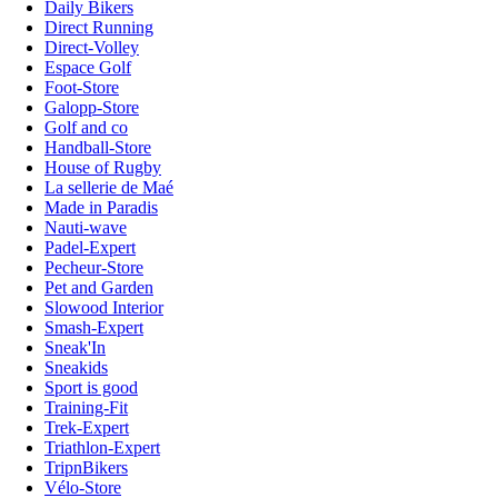
Daily Bikers
Direct Running
Direct-Volley
Espace Golf
Foot-Store
Galopp-Store
Golf and co
Handball-Store
House of Rugby
La sellerie de Maé
Made in Paradis
Nauti-wave
Padel-Expert
Pecheur-Store
Pet and Garden
Slowood Interior
Smash-Expert
Sneak'In
Sneakids
Sport is good
Training-Fit
Trek-Expert
Triathlon-Expert
TripnBikers
Vélo-Store