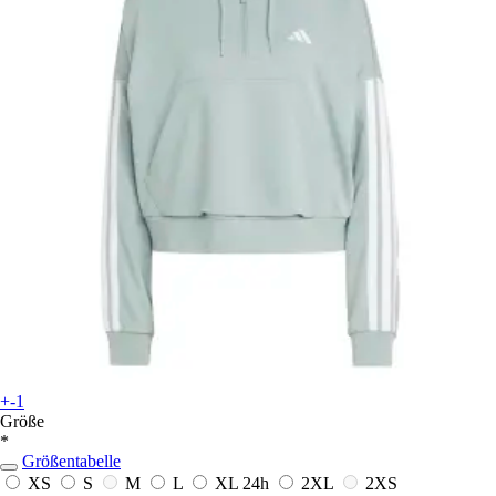
+-1
Größe
*
Größentabelle
XS
S
M
L
XL
24h
2XL
2XS