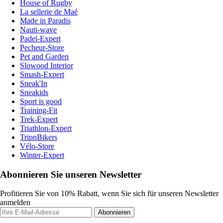
House of Rugby
La sellerie de Maé
Made in Paradis
Nauti-wave
Padel-Expert
Pecheur-Store
Pet and Garden
Slowood Interior
Smash-Expert
Sneak'In
Sneakids
Sport is good
Training-Fit
Trek-Expert
Triathlon-Expert
TripnBikers
Vélo-Store
Winter-Expert
Abonnieren Sie unseren Newsletter
Profitieren Sie von 10% Rabatt, wenn Sie sich für unseren Newsletter
anmelden
Abonnieren