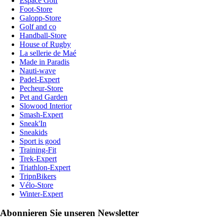
Espace Golf
Foot-Store
Galopp-Store
Golf and co
Handball-Store
House of Rugby
La sellerie de Maé
Made in Paradis
Nauti-wave
Padel-Expert
Pecheur-Store
Pet and Garden
Slowood Interior
Smash-Expert
Sneak'In
Sneakids
Sport is good
Training-Fit
Trek-Expert
Triathlon-Expert
TripnBikers
Vélo-Store
Winter-Expert
Abonnieren Sie unseren Newsletter