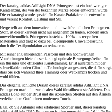
Der karategi adidas AdiLight DNA Primegreen ist ein hochwertiger
Karateanzug, der von der bekannten Marke adidas entworfen wurde.
Dieser karategi wurde speziell für Karate-Praktizierende entworfen
und vereint Komfort, Leistung und Stil.
Hergestellt aus dem innovativen und umweltfreundlichen Primegreen-
Stoff, ist dieser karategi nicht nur angenehm zu tragen, sondern auch
umweltfreundlich. Primegreen besteht zu 100% aus recycelten
Materialien und trägt so dazu bei, dieempreinte Umweltbelastung
durch die Textilproduktion zu reduzieren.
Mit seiner eng anliegenden Passform und den hochwertigen
Verarbeitungen bietet dieser karategi optimale Bewegungsfreiheit für
ein flüssiges und effizientes Karatetraining. Er ist außerdem mit der
schweißableitenden Climalite-Technologie ausgestattet, die dafür sorgt,
dass Sie sich während Ihres Trainings oder Wettkampfs trocken und
wohl fühlen.
Das elegante, schlichte Design dieses karategi adidas AdiLight DNA
Primegreen macht ihn zur idealen Wahl für stilbewusste Athleten. Das
adidas Logo auf der Brust und die ikonischen Streifen auf den Ärmeln
verleihen dem Outfit einen modernen Touch.
Egal, ob Sie Anfänger oder erfahrener Sportler sind, dieser karategi
adidas AdiLight DNA Primegreen ist eine unverzichtbare Wahl für Ihr