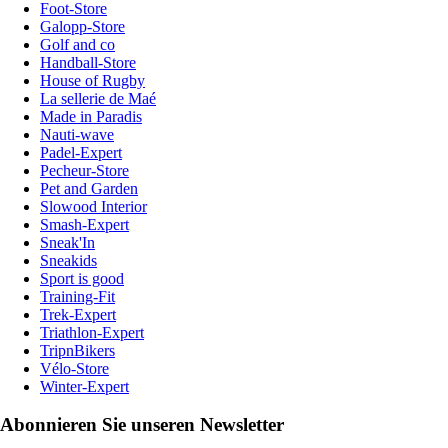
Foot-Store
Galopp-Store
Golf and co
Handball-Store
House of Rugby
La sellerie de Maé
Made in Paradis
Nauti-wave
Padel-Expert
Pecheur-Store
Pet and Garden
Slowood Interior
Smash-Expert
Sneak'In
Sneakids
Sport is good
Training-Fit
Trek-Expert
Triathlon-Expert
TripnBikers
Vélo-Store
Winter-Expert
Abonnieren Sie unseren Newsletter