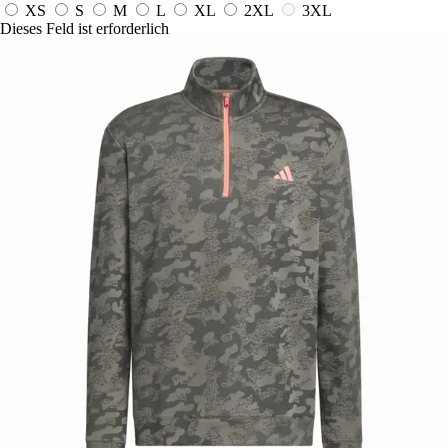
XS
S
M
L
XL
2XL
3XL
Dieses Feld ist erforderlich