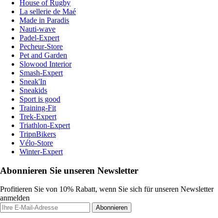
House of Rugby
La sellerie de Maé
Made in Paradis
Nauti-wave
Padel-Expert
Pecheur-Store
Pet and Garden
Slowood Interior
Smash-Expert
Sneak'In
Sneakids
Sport is good
Training-Fit
Trek-Expert
Triathlon-Expert
TripnBikers
Vélo-Store
Winter-Expert
Abonnieren Sie unseren Newsletter
Profitieren Sie von 10% Rabatt, wenn Sie sich für unseren Newsletter
anmelden
Abonnieren