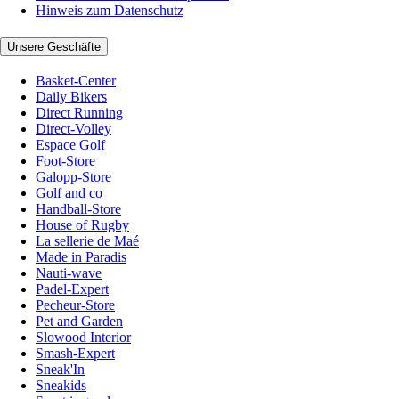
Hinweis zum Datenschutz
Unsere Geschäfte
Basket-Center
Daily Bikers
Direct Running
Direct-Volley
Espace Golf
Foot-Store
Galopp-Store
Golf and co
Handball-Store
House of Rugby
La sellerie de Maé
Made in Paradis
Nauti-wave
Padel-Expert
Pecheur-Store
Pet and Garden
Slowood Interior
Smash-Expert
Sneak'In
Sneakids